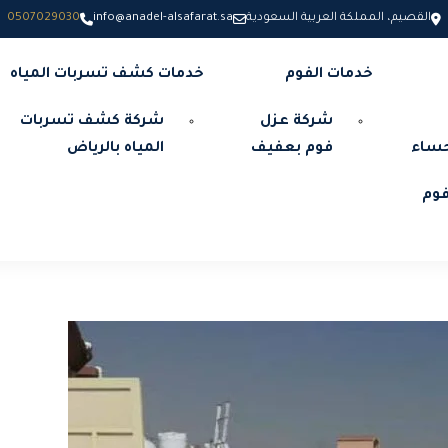
القصيم، المملكة العربية السعودية
info@anadel-alsafarat.sa
0507029030
خدمات الفوم
خدمات كشف تسربات المياه
شركة عزل
شركة كشف تسربات
حساء
فوم بعفيف
المياه بالرياض
وم