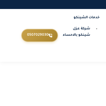
خدمات الشينكو
شركة عزل
شينكو بالاحساء
0507029030