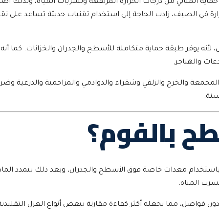
اية المباني من درجات الحرارة المرتفعة وتسربات المياه، ولذلك أصب
رارة في الصيف، زادت الحاجة إلى استخدام تقنيات حديثة تساعد على تق
ائي، لأنه يوفر طبقة حماية متكاملة للأسطح والجدران والخزانات. كما 
عات والهناجر.
مجمعة والخرج والزلفي وشقراء والدوادمي والمزاحمية والدرعية وضرما
سنة.
طح بالفوم؟
 باستخدام معدات خاصة فوق الأسطح والجدران، وبعد ذلك تتمدد الماد
سرب المياه.
دون فواصل، مما يجعله أكثر كفاءة مقارنة ببعض أنواع العزل التقليدي