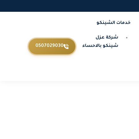
خدمات الشينكو
شركة عزل
شينكو بالاحساء
0507029030