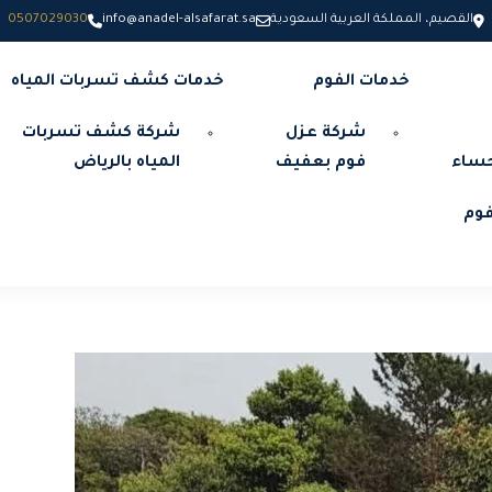
القصيم، المملكة العربية السعودية
info@anadel-alsafarat.sa
0507029030
خدمات الفوم
خدمات كشف تسربات المياه
شركة عزل
شركة كشف تسربات
حساء
فوم بعفيف
المياه بالرياض
وم