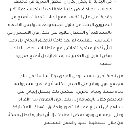
في البداية، لا يمكن إنكار أن التطور السريع في مختلف
مجالات الحياة فرض علينا واقعًا جديدًا يتطلب وعيًا أكبر
وقدرة أعلى على التكيف. فمع ازدياد التحديات، أصبح من
الضروري البحث عن حلول عملية وفعّالة، وليس الاكتفاء
بالمشاهدة أو الانتظار. علاوة على ذلك، فإن الاستمرار في
الأساليب التقليدية لم يعد كافيًا لتحقيق النجاح، بل يجب
تبنّي أفكار مبتكرة تتماشى مع متطلبات العصر. لذلك،
يمكن القول إن التغيير لم يعد خيارًا، بل أصبح ضرورة
حتمية.
من ناحية أخرى، يلعب الوعي الفردي دورًا أساسيًا في بناء
مجتمع قوي وقادر على التقدم. فكلما أدرك الفرد مسؤوليته
تجاه نفسه وتجاه الآخرين، انعكس ذلك بشكل إيجابي على
المجتمع ككل. بالإضافة إلى ذلك، فإن التعاون بين الأفراد
يساهم في تسريع عملية التطور وتحقيق الأهداف المشتركة.
وعلى الرغم من وجود بعض العقبات، إلا أن تجاوزها يظل ممكنًا
من خلال التخطيط الجيد والعمل المستمر.