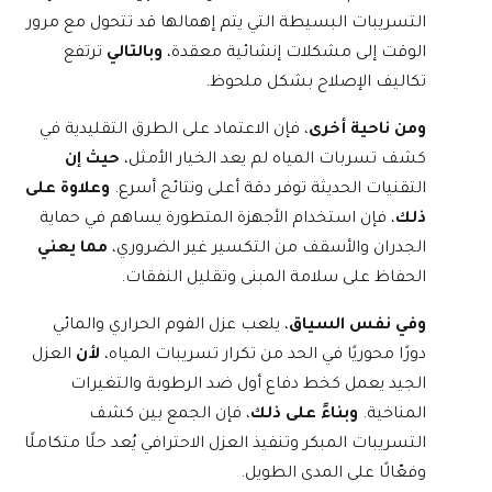
التسريبات البسيطة التي يتم إهمالها قد تتحول مع مرور
الوقت إلى مشكلات إنشائية معقدة،
وبالتالي
ترتفع
تكاليف الإصلاح بشكل ملحوظ.
ومن ناحية أخرى
، فإن الاعتماد على الطرق التقليدية في
كشف تسربات المياه لم يعد الخيار الأمثل،
حيث إن
التقنيات الحديثة توفر دقة أعلى ونتائج أسرع.
وعلاوة على
ذلك
، فإن استخدام الأجهزة المتطورة يساهم في حماية
الجدران والأسقف من التكسير غير الضروري،
مما يعني
الحفاظ على سلامة المبنى وتقليل النفقات.
وفي نفس السياق
، يلعب عزل الفوم الحراري والمائي
دورًا محوريًا في الحد من تكرار تسريبات المياه،
لأن
العزل
الجيد يعمل كخط دفاع أول ضد الرطوبة والتغيرات
المناخية.
وبناءً على ذلك
، فإن الجمع بين كشف
التسريبات المبكر وتنفيذ العزل الاحترافي يُعد حلًا متكاملًا
وفعّالًا على المدى الطويل.