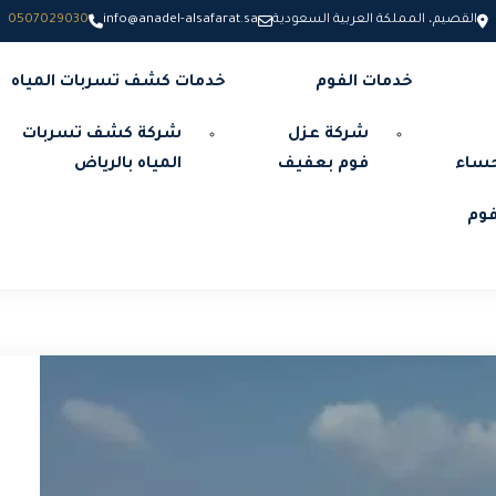
القصيم، المملكة العربية السعودية
info@anadel-alsafarat.sa
0507029030
خدمات الفوم
خدمات كشف تسربات المياه
شركة عزل
شركة كشف تسربات
حساء
فوم بعفيف
المياه بالرياض
وم