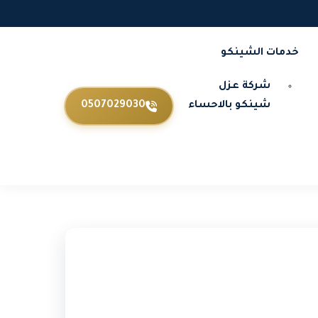
خدمات الشينكو
شركة عزل
شينكو بالاحساء
0507029030