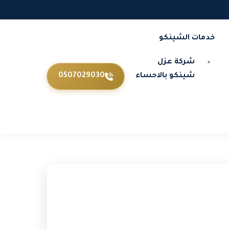
خدمات الشينكو
شركة عزل
شينكو بالاحساء
0507029030