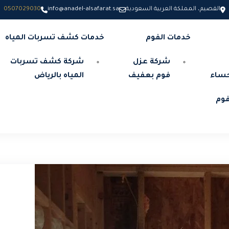
القصيم، المملكة العربية السعودية
info@anadel-alsafarat.sa
0507029030
خدمات الفوم
خدمات كشف تسربات المياه
شركة عزل
شركة كشف تسربات
حساء
فوم بعفيف
المياه بالرياض
وم