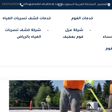
القصيم، المملكة العربية السعودية
info@anadel-alsafarat.sa
0507029030
خدمات الفوم
خدمات كشف تسربات المياه
شركة عزل
شركة كشف تسربات
حساء
فوم بعفيف
المياه بالرياض
وم