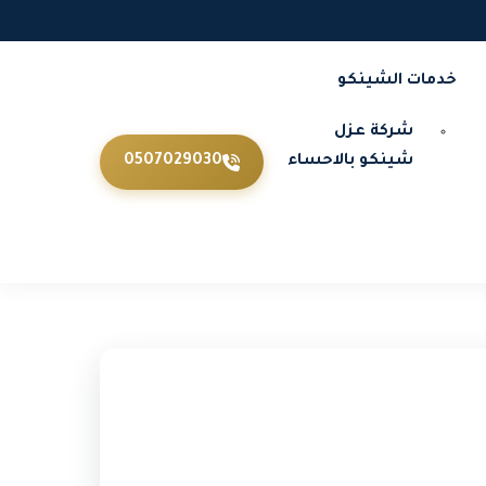
خدمات الشينكو
شركة عزل
شينكو بالاحساء
0507029030