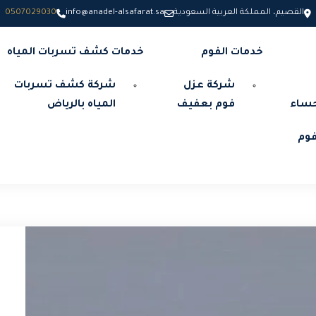
القصيم، المملكة العربية السعودية
info@anadel-alsafarat.sa
0507029030
خدمات الفوم
خدمات كشف تسربات المياه
شركة عزل
شركة كشف تسربات
حساء
فوم بعفيف
المياه بالرياض
وم