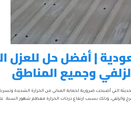
ودية | أفضل حل للعزل ال
لزلفي وجميع المناطق
لحديثة التي أصبحت ضرورية لحماية المباني من الحرارة الشديدة وتسربات
رج والزلفي، وذلك بسبب ارتفاع درجات الحرارة معظم شهور السنة. علا