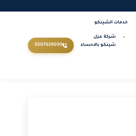
خدمات الشينكو
شركة عزل
شينكو بالاحساء
0507029030