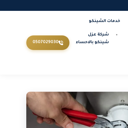
خدمات الشينكو
شركة عزل
شينكو بالاحساء
0507029030