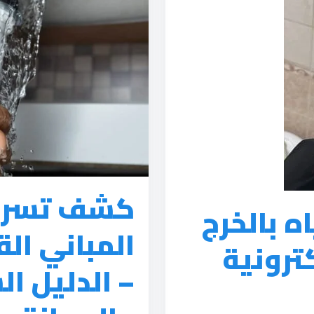
كشف تسربا
 بالخرج
المباني ال
كترونية
– الدليل ا