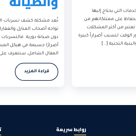
والصيانة
مات التي يحتاج إليها
للحفاظ على ممتلكاتهم من
تُعد مشكلة كشف تسربات المي
 تعتبر من أكثر المشكلات
تواجه أصحاب المنازل والعقارا
ر الوقت لتسبب أضراراً كبيرة
دون صيانة دورية. فالتسربات لا
بنية التحتية […]
أضرارًا جسيمة في هيكل المبن
المقال الشامل، سنتعرف على 
قراءة المزيد
روابط سريعة
ت