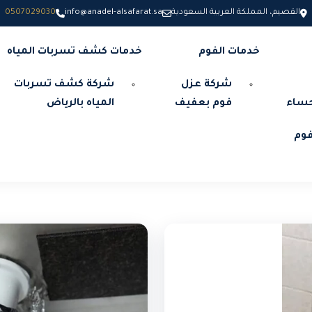
القصيم، المملكة العربية السعودية
info@anadel-alsafarat.sa
0507029030
خدمات الفوم
خدمات كشف تسربات المياه
شركة عزل
شركة كشف تسربات
حساء
فوم بعفيف
المياه بالرياض
وم