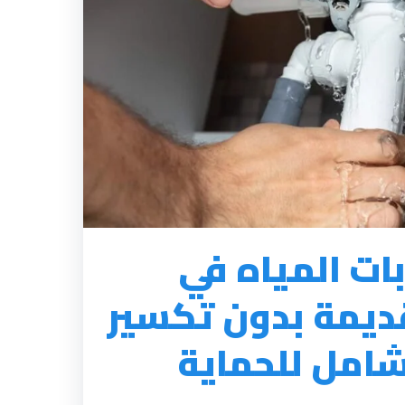
ت المياه في
قديمة بدون تكسير
لشامل للحماية