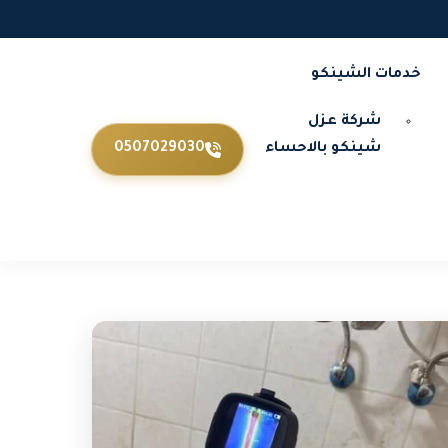
خدمات الشينكو
شركة عزل
شينكو بالاحساء
0507029030