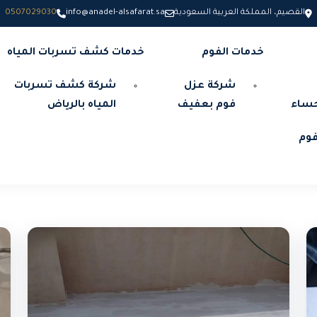
القصيم، المملكة العربية السعودية
info@anadel-alsafarat.sa
0507029030
خدمات الفوم
خدمات كشف تسربات المياه
شركة عزل
شركة كشف تسربات
حساء
فوم بعفيف
المياه بالرياض
وم